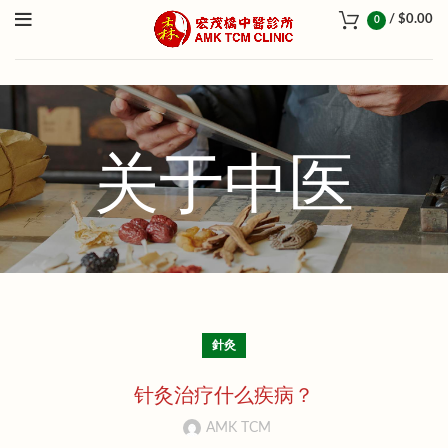
/
$
0.00
0
关于中医
針灸
针灸治疗什么疾病？
AMK TCM