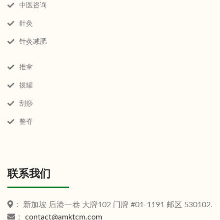
中医咨询
針灸
针灸减肥
推拿
拔罐
刮痧
整脊
联系我们
： 新加坡 后港一巷 大牌102 门牌 #01-1191 邮区 530102.
：
contact@amktcm.com