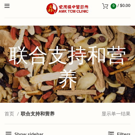
/
$
0.00
0
联合支持和营
养
首页
联合支持和营养
显示单一结果
Show sidebar
Filters