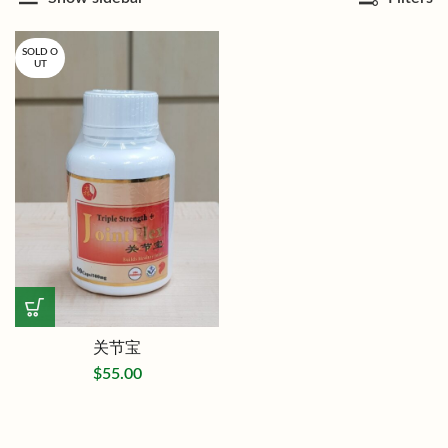
SOLD O
UT
关节宝
$
55.00