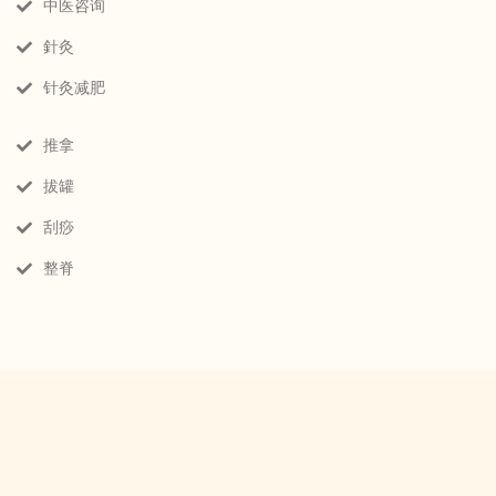
中医咨询
針灸
针灸减肥
推拿
拔罐
刮痧
整脊
联系我们
： 新加坡 后港一巷 大牌102 门牌 #01-1191 邮区 530102.
：
contact@amktcm.com