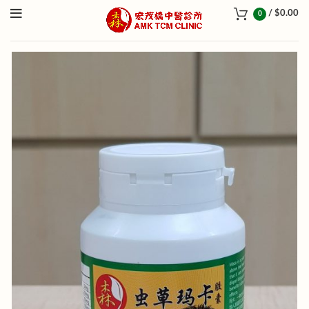
/
$
0.00
0