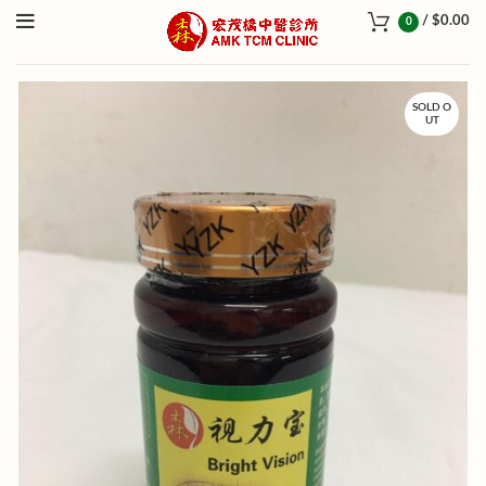
/
$
0.00
0
SOLD O
UT